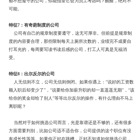
都不想遵守的公司，你能指望它会为员工考虑吗？醒醒，绝对不
可能。
特征7：有奇葩制度的公司
公司有自己的规章制度要遵守，这无可厚非。但前提是规章制
度的内容要合理，那些限制每天上厕所次数的，业绩完不成要自
打耳光的，每周要写读书读后感的公司，打工人可真是无福消
受。
特征8：出尔反尔的公司
人无信则不立，公司无信则倒闭。如果你遇上：“说好的工资数
额入职后却变少了”，“说要给你加薪升职的却一直遥遥无期”，“该
给你的奖金却给了别人”等等出尔反尔的操作，有什么理由不马上
离职呢？
当然对于如何挑选公司而言，光是靠谱还是不够的，还有很多
方面需要判别，比如公司适不适合你，公司提供的这个职位有没
有成长性等等。如果你正好在跳槽，正好不知道如何挑选公司，