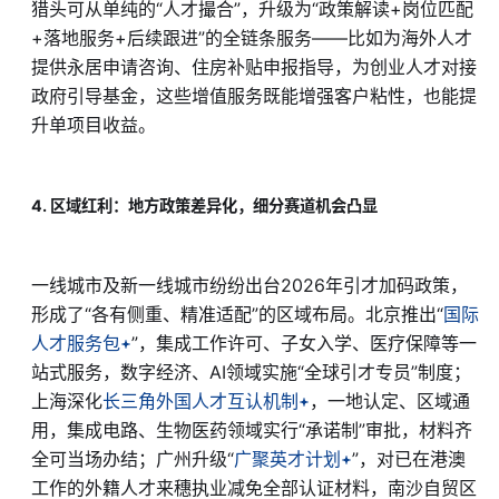
猎头可从单纯的“人才撮合”，升级为“政策解读+岗位匹配
+落地服务+后续跟进”的全链条服务——比如为海外人才
提供永居申请咨询、住房补贴申报指导，为创业人才对接
政府引导基金，这些增值服务既能增强客户粘性，也能提
升单项目收益。
4. 区域红利：地方政策差异化，细分赛道机会凸显
一线城市及新一线城市纷纷出台2026年引才加码政策，
形成了“各有侧重、精准适配”的区域布局。北京推出“
国际
人才服务包
”，集成工作许可、子女入学、医疗保障等一
站式服务，数字经济、AI领域实施“全球引才专员”制度；
上海深化
长三角外国人才互认机制
，一地认定、区域通
用，集成电路、生物医药领域实行“承诺制”审批，材料齐
全可当场办结；广州升级“
广聚英才计划
”，对已在港澳
工作的外籍人才来穗执业减免全部认证材料，南沙自贸区